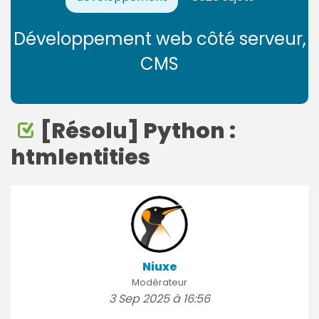
Développement web côté serveur,
CMS
[Résolu] Python :
htmlentities
Niuxe
Modérateur
3 Sep 2025 à 16:56