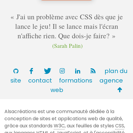
J'ai un problème avec CSS dès que je
lance le jeu! Il se lance mais l'écran
n'affiche rien. Que dois-je faire?
(Sarah Palin)
plan du
site
contact
formations
agence
Retou
web
en
haut
Alsacréations est une communauté dédiée à la
de
conception de sites et applications web de qualité,
page
grâce aux standards
W3C
, aux feuilles de styles
CSS
,
aux langages
HTML
et JavaScript, et à l'accessibilité.