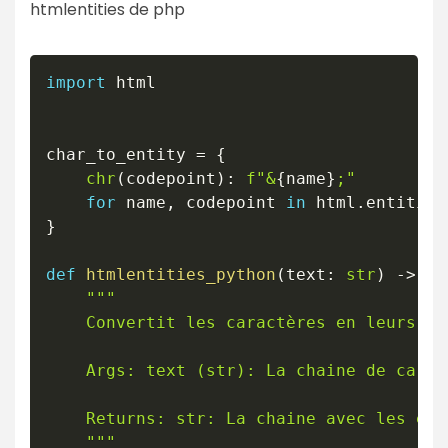
htmlentities de php
import
 html

char_to_entity 
=
{
chr
(
codepoint
)
:
f"&
{
name
}
;"
for
 name
,
 codepoint 
in
 html
.
entities
}
def
htmlentities_python
(
text
:
str
)
-
>
st
"""

    Convertit les caractères en leurs en
    Args: text (str): La chaine de carac
    Returns: str: La chaine avec les ent
    """