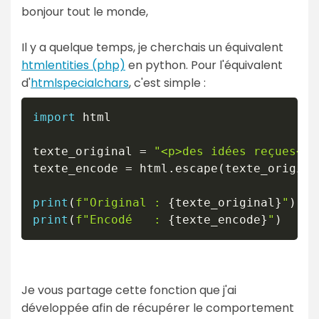
bonjour tout le monde,
Il y a quelque temps, je cherchais un équivalent
htmlentities (php)
en python. Pour l'équivalent
d'
htmlspecialchars
, c'est simple :
import
 html

texte_original 
=
"<p>des idées reçues</p
texte_encode 
=
 html
.
escape
(
texte_origina
print
(
f"Original : 
{
texte_original
}
"
)
print
(
f"Encodé   : 
{
texte_encode
}
"
)
Je vous partage cette fonction que j'ai
développée afin de récupérer le comportement