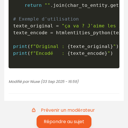
return
""
.
join
(
char_to_entity
.
get
(
c
,
# Exemple d'utilisation
texte_original 
=
"ça va ? J'aime les idé
texte_encode 
=
 htmlentities_python
(
texte
print
(
f"Original : 
{
texte_original
}
"
)
print
(
f"Encodé   : 
{
texte_encode
}
"
)
Modifié par Niuxe (03 Sep 2025 - 16:59)
Prévenir un modérateur
Répondre au sujet