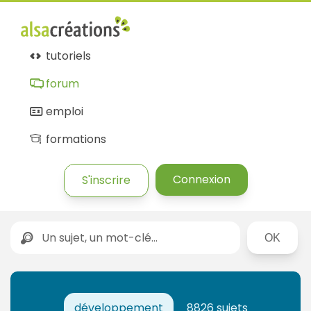
tutoriels
forum
emploi
formations
Connexion
S'inscrire
Rechercher
développement
8826 sujets